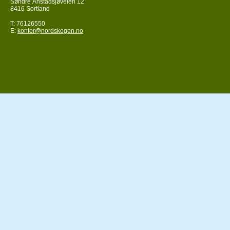
Søndre Ånstadsjøveien 12
8416 Sortland
T: 76126550
E:
kontor@nordskogen.no