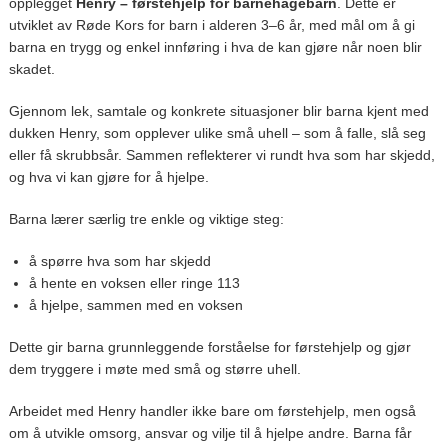
opplegget
Henry – førstehjelp for barnehagebarn
. Dette er
utviklet av
Røde Kors
for barn i alderen 3–6 år, med mål om å gi
barna en trygg og enkel innføring i hva de kan gjøre når noen blir
skadet.
Gjennom lek, samtale og konkrete situasjoner blir barna kjent med
dukken Henry, som opplever ulike små uhell – som å falle, slå seg
eller få skrubbsår. Sammen reflekterer vi rundt hva som har skjedd,
og hva vi kan gjøre for å hjelpe.
Barna lærer særlig tre enkle og viktige steg:
å spørre hva som har skjedd
å hente en voksen eller ringe 113
å hjelpe, sammen med en voksen
Dette gir barna grunnleggende forståelse for førstehjelp og gjør
dem tryggere i møte med små og større uhell.
Arbeidet med Henry handler ikke bare om førstehjelp, men også
om å utvikle omsorg, ansvar og vilje til å hjelpe andre. Barna får