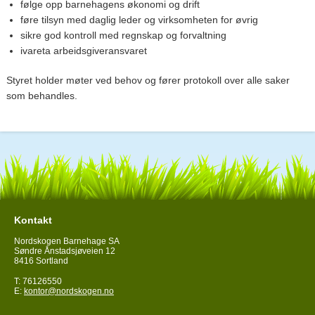
følge opp barnehagens økonomi og drift
føre tilsyn med daglig leder og virksomheten for øvrig
sikre god kontroll med regnskap og forvaltning
ivareta arbeidsgiveransvaret
Styret holder møter ved behov og fører protokoll over alle saker
som behandles.
Kontakt
Nordskogen Barnehage SA
Søndre Ånstadsjøveien 12
8416 Sortland
T: 76126550
E:
kontor@nordskogen.no