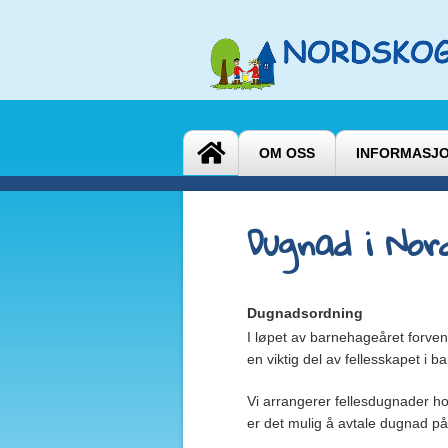
OM OSS
INFORMASJ
Dugnad i Nor
Dugnadsordning
I løpet av barnehageåret forven
en viktig del av fellesskapet i 
Vi arrangerer fellesdugnader ho
er det mulig å avtale dugnad på