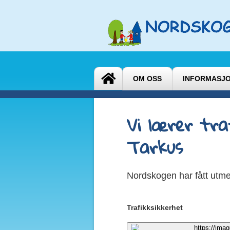
OM OSS
INFORMASJ
Vi lærer tra
Tarkus
Nordskogen har fått utme
Trafikksikkerhet