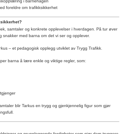
ikkopplæring i barnehagen
d foreldre om trafikksikkerhet
ksikkerhet?
ek, samtaler og konkrete opplevelser i hverdagen. På tur øver
, og snakker med barna om det vi ser og opplever.
rkus
– et pedagogisk opplegg utviklet av Trygg Trafikk.
lper barna å lære enkle og viktige regler, som:
tgjenger
mtaler blir Tarkus en trygg og gjenkjennelig figur som gjør
gsfull.
holdninger og grunnleggende ferdigheter som gjør dem tryggere