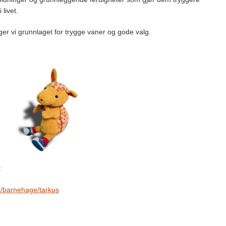
 livet.
r vi grunnlaget for trygge vaner og gode valg.
:
ma/barnehage/tarkus