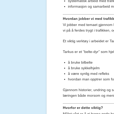
systematisk arbeid med traf
informasjon og samarbeid me
Hvordan jobber vi med trafik
Vi jobber med temaet gjennom l
vi på å ferdes trygt i trafikken
Et viktig verktøy i arbeidet er
Ta
Tarkus er et “belte-dyr” som hje
å bruke bilbelte
å bruke sykkelhjelm
å være synlig med refleks
hvordan man opptrer som fo
Gjennom historier, undring og sa
læringen både morsom og menin
Hvorfor er dette viktig?
Målet vårt er å gi barna gode 