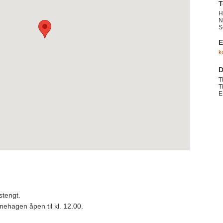
T
H
N
S
E
k
D
T
T
E
stengt.
ehagen åpen til kl. 12.00.