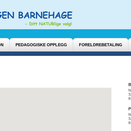
ON
PEDAGOGISKE OPPLEGG
FORELDREBETALING
B
N
S
8
P
N
S
8