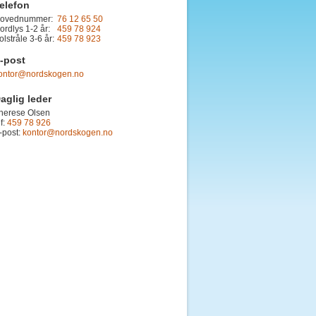
elefon
ovednummer:
76 12 65 50
ordlys 1-2 år:
459 78 924
olstråle 3-6 år:
459 78 923
-post
ontor@nordskogen.no
aglig leder
herese Olsen
lf:
459 78 926
-post:
kontor@nordskogen.no