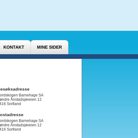
KONTAKT
MINE SIDER
esøksadresse
ordskogen Barnehage SA
øndre Ånstadsjøveien 12
416
Sortland
ostadresse
ordskogen Barnehage SA
øndre Ånstadsjøveien 12
416 Sortland