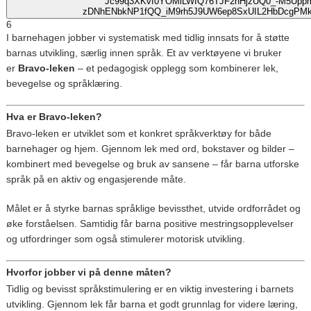
6
I barnehagen jobber vi systematisk med tidlig innsats for å støtte
barnas utvikling, særlig innen språk. Et av verktøyene vi bruker
er
Bravo-leken
– et pedagogisk opplegg som kombinerer lek,
bevegelse og språklæring.
Hva er Bravo-leken?
Bravo-leken er utviklet som et konkret språkverktøy for både
barnehager og hjem. Gjennom lek med ord, bokstaver og bilder –
kombinert med bevegelse og bruk av sansene – får barna utforske
språk på en aktiv og engasjerende måte.
Målet er å styrke barnas språklige bevissthet, utvide ordforrådet og
øke forståelsen. Samtidig får barna positive mestringsopplevelser
og utfordringer som også stimulerer motorisk utvikling.
Hvorfor jobber vi på denne måten?
Tidlig og bevisst språkstimulering er en viktig investering i barnets
utvikling. Gjennom lek får barna et godt grunnlag for videre læring,