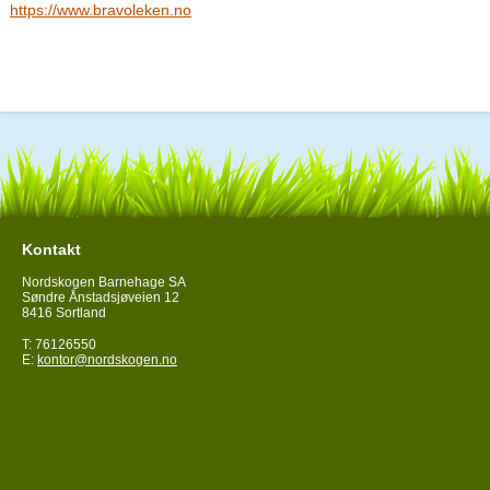
https://www.bravoleken.no
Kontakt
Nordskogen Barnehage SA
Søndre Ånstadsjøveien 12
8416 Sortland
T: 76126550
E:
kontor@nordskogen.no